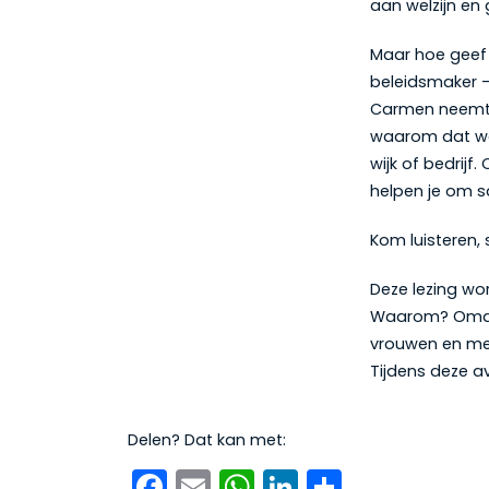
aan welzijn en
Maar hoe geef 
beleidsmaker –
Carmen neemt o
waarom dat waa
wijk of bedrijf
helpen je om s
Kom luisteren, 
Deze lezing wo
Waarom? Omdat 
vrouwen en mei
Tijdens deze a
Delen? Dat kan met:
Facebook
Email
WhatsApp
LinkedIn
Delen