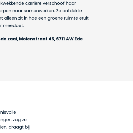
rukwekkende carrière verschoof haar
erpen naar samenwerken. Ze ontdekte
et alleen zit in hoe een groene ruimte eruit
 er meedoet.
ode zaal, Molenstraat 45, 6711 AW Ede
nisvolle
ingen zag ze
en, draagt bij