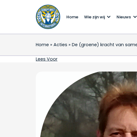
Home
Wie zijn wij
Nieuws
Home
»
Acties
»
De (groene) kracht van sam
De (groene) kracht v
Lees Voor