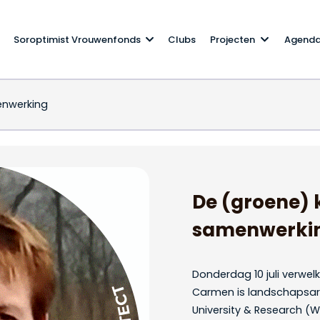
Soroptimist Vrouwenfonds
Clubs
Projecten
Agend
enwerking
an samenwerking
De (groene) 
samenwerki
Donderdag 10 juli verwe
Carmen is landschapsar
University & Research (W