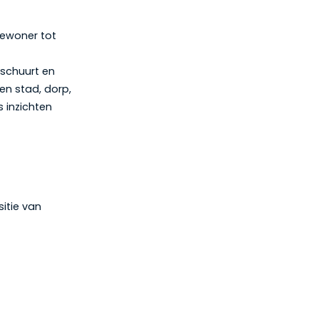
bewoner tot
 schuurt en
en stad, dorp,
s inzichten
itie van