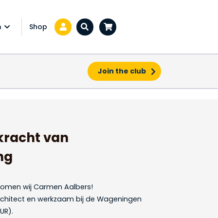
Shop
a
Zoeken...
Join the club
kracht van
ng
lkomen wij Carmen Aalbers!
chitect en werkzaam bij de Wageningen
UR).