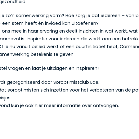
 gezondheid.
je zo’n samenwerking vorm? Hoe zorg je dat iedereen – van 
 een stem heeft én invloed kan uitoefenen?
ns mee in haar ervaring en deelt inzichten in wat werkt, wat
rdevol is. Inspiratie voor iedereen die werkt aan een betrokk
. Of je nu vanuit beleid werkt of een buurtinitiatief hebt, Carmen
amenwerking betekenis te geven.
stel vragen en laat je uitdagen en inspireren!
rdt georganiseerd door Soroptimistclub Ede.
soroptimisten zich inzetten voor het verbeteren van de pos
sjes.
vond kun je ook hier meer informatie over ontvangen.