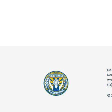
De 
Ned
wer
(SI)
© 