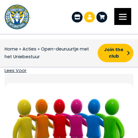
Home
»
Acties
»
Open-deuruurtje met
Join the
club
het Uniebestuur
Open-deuruurtje met 
Lees Voor