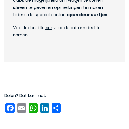
clubs de mogelijkheid om vragen te stellen,
ideeën te geven en opmerkingen te maken
tijdens de speciale online
open deur uurtjes.
Voor leden: klik
hier
voor de link om deel te
nemen.
Delen? Dat kan met:
Facebook
Email
WhatsApp
LinkedIn
Delen