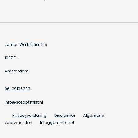
James Wattstraat 105
1097 DL
Amsterdam
06-29106203
info@soroptimist.nl
Privacyverklaring
Disclaimer
Algemene
voorwaarden
Inloggen Intranet