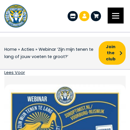
Join
Home
»
Acties
»
Webinar ‘Zijn mijn tenen te
the
lang of jouw voeten te groot?’
club
Webinar ‘Zijn mijn tene
Lees Voor