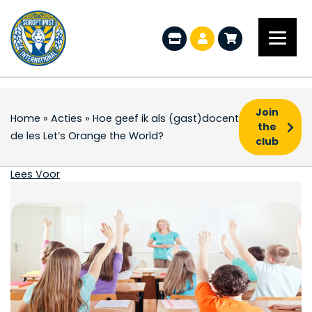
Join
Home
»
Acties
»
Hoe geef ik als (gast)docent
the
de les Let’s Orange the World?
club
Hoe geef ik als (gast)
Lees Voor