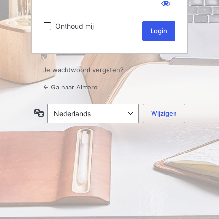
Onthoud mij
Je wachtwoord vergeten?
← Ga naar Almere
Taal