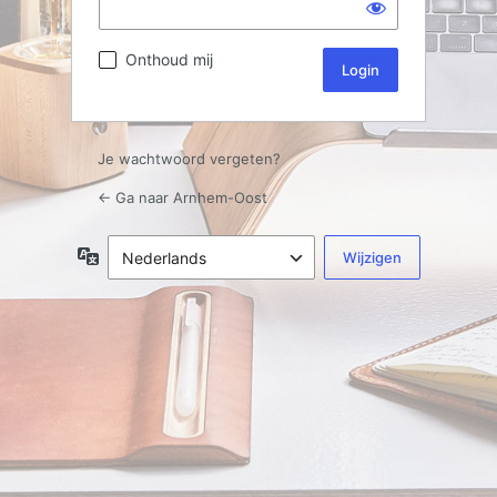
Onthoud mij
Je wachtwoord vergeten?
← Ga naar Arnhem-Oost
Taal