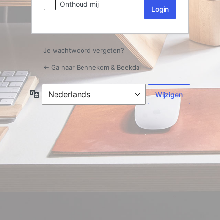
Onthoud mij
Je wachtwoord vergeten?
← Ga naar Bennekom & Beekdal
Taal