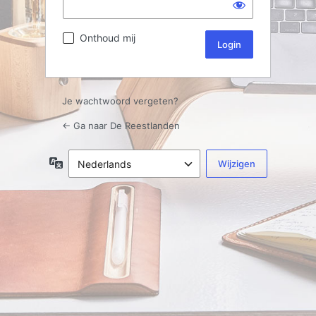
Onthoud mij
Je wachtwoord vergeten?
← Ga naar De Reestlanden
Taal