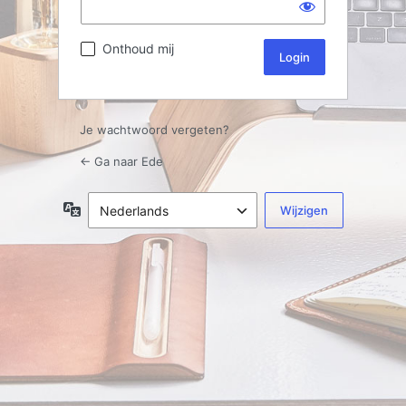
Onthoud mij
Je wachtwoord vergeten?
← Ga naar Ede
Taal