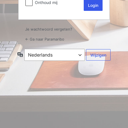
Onthoud mij
Je wachtwoord vergeten?
← Ga naar Paramaribo
Taal