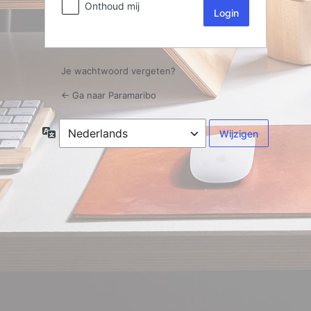
Onthoud mij
Je wachtwoord vergeten?
← Ga naar Paramaribo
Taal