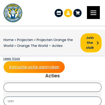
Join
Home
»
Projecten
»
Projecten Orange the
the
World
»
Orange The World – Acties
club
Orange The World – Ac
Lees Voor
Instructie actie aanmaken
Acties