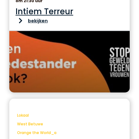
om 21:30 uur
Intiem Terreur
bekijken
Lokaal
West Betuwe
Orange the World_a