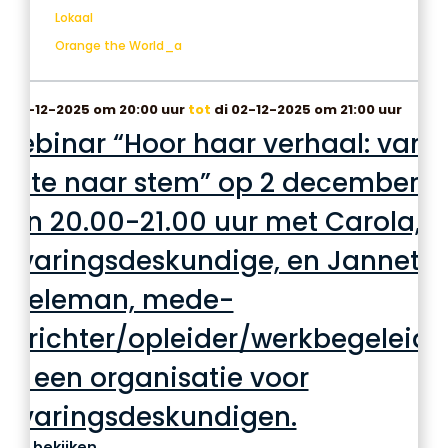
Lokaal
Orange the World_a
i 02-12-2025 om 20:00 uur
tot
di 02-12-2025 om 21:00 uur
Webinar “Hoor haar verhaal: van
stilte naar stem” op 2 december
van 20.00-21.00 uur met Carola,
ervaringsdeskundige, en Jannet
Doeleman, mede-
oprichter/opleider/werkbegeleide
bij een organisatie voor
ervaringsdeskundigen.
bekijken