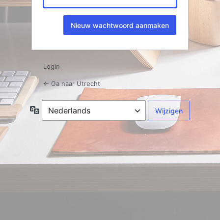
Login
← Ga naar Utrecht
Taal