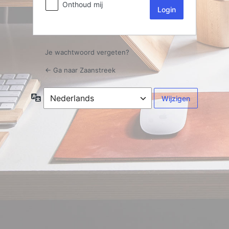
Onthoud mij
Je wachtwoord vergeten?
← Ga naar Zaanstreek
Taal