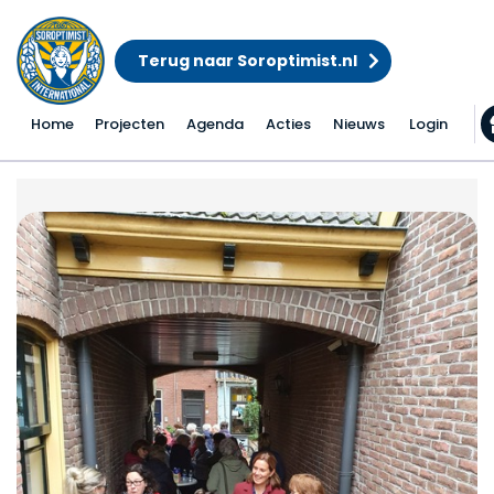
Terug naar Soroptimist.nl
Home
Projecten
Agenda
Acties
Nieuws
Login
In de voetsporen …..