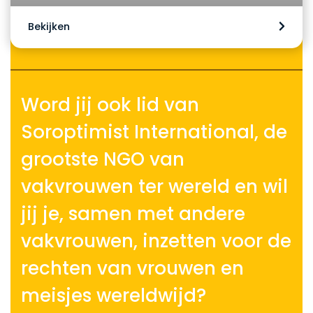
Bekijken
Meer projecten
Word jij ook lid van
Soroptimist International, de
grootste NGO van
vakvrouwen ter wereld en wil
jij je, samen met andere
vakvrouwen, inzetten voor de
rechten van vrouwen en
meisjes wereldwijd?