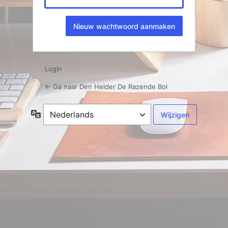
Login
← Ga naar Den Helder De Razende Bol
Taal