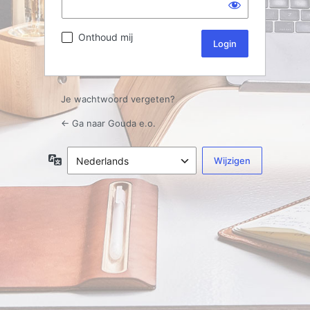
Onthoud mij
Je wachtwoord vergeten?
← Ga naar Gouda e.o.
Taal