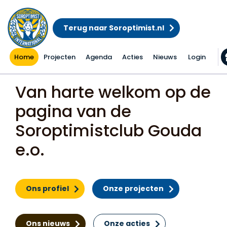
Terug naar Soroptimist.nl
Home
Projecten
Agenda
Acties
Nieuws
Login
Home
Van harte welkom op de
pagina van de
Soroptimistclub Gouda
e.o.
Ons profiel
Onze projecten
Ons nieuws
Onze acties