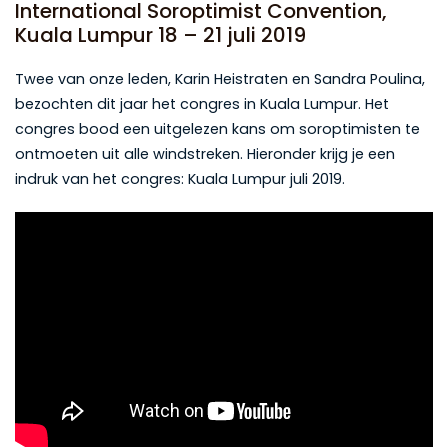
International Soroptimist Convention,
Kuala Lumpur 18 – 21 juli 2019
Twee van onze leden, Karin Heistraten en Sandra Poulina,
bezochten dit jaar het congres in Kuala Lumpur. Het
congres bood een uitgelezen kans om soroptimisten te
ontmoeten uit alle windstreken. Hieronder krijg je een
indruk van het congres: Kuala Lumpur juli 2019.