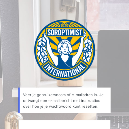
Voer je gebruikersnaam of e-mailadres in. Je
ontvangt een e-mailbericht met instructies
over hoe je je wachtwoord kunt resetten.