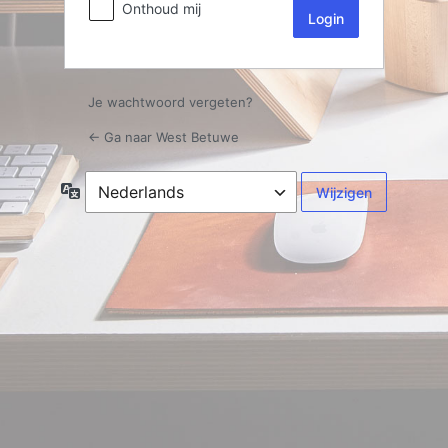
Onthoud mij
Je wachtwoord vergeten?
← Ga naar West Betuwe
Taal