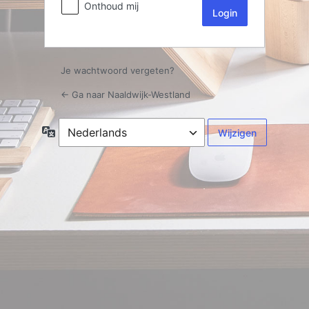
Onthoud mij
Je wachtwoord vergeten?
← Ga naar Naaldwijk-Westland
Taal