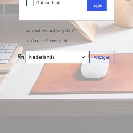
Onthoud mij
Je wachtwoord vergeten?
← Ga naar Zaanstreek
Taal