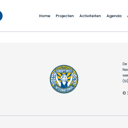
Home
Projecten
Activiteiten
Agenda
De 
Ned
wer
(SI)
© 