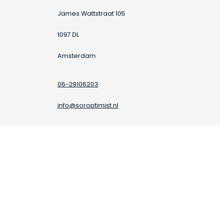
James Wattstraat 105
1097 DL
Amsterdam
06-29106203
info@soroptimist.nl