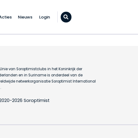
Acties
Nieuws
Login
Zoeken...
Unie van Soroptimistclubs in het Koninkrijk der
erlanden en in Suriname is onderdeel van de
eldwijde netwerkorganisatie Soroptimist International
.
2020-2026 Soroptimist