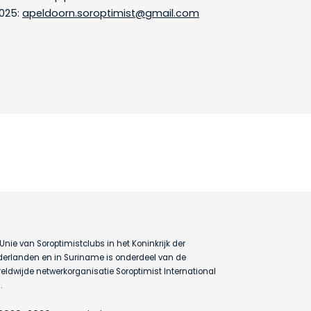
025:
apeldoorn.soroptimist@gmail.com
Unie van Soroptimistclubs in het Koninkrijk der
erlanden en in Suriname is onderdeel van de
eldwijde netwerkorganisatie Soroptimist International
.