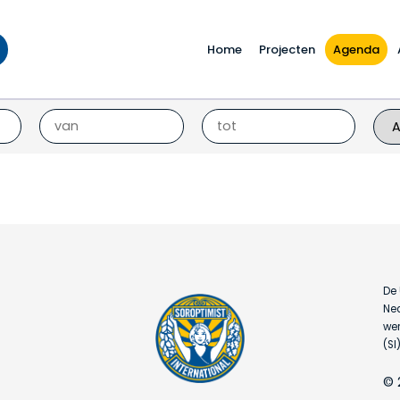
Home
Projecten
Agenda
De 
Ned
wer
(SI)
© 