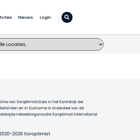
Acties
Nieuws
Login
Zoeken...
Unie van Soroptimistclubs in het Koninkrijk der
erlanden en in Suriname is onderdeel van de
eldwijde netwerkorganisatie Soroptimist International
.
2020-2026 Soroptimist