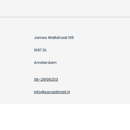
James Wattstraat 105
1097 DL
Amsterdam
06-29106203
info@soroptimist.nl