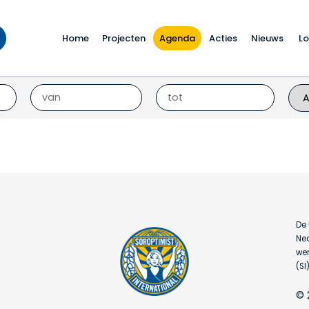
Home
Projecten
Agenda
Acties
Nieuws
Lo
De 
Ned
wer
(SI)
© 