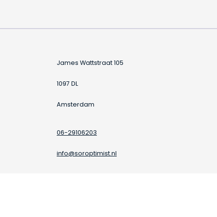
James Wattstraat 105
1097 DL
Amsterdam
06-29106203
info@soroptimist.nl