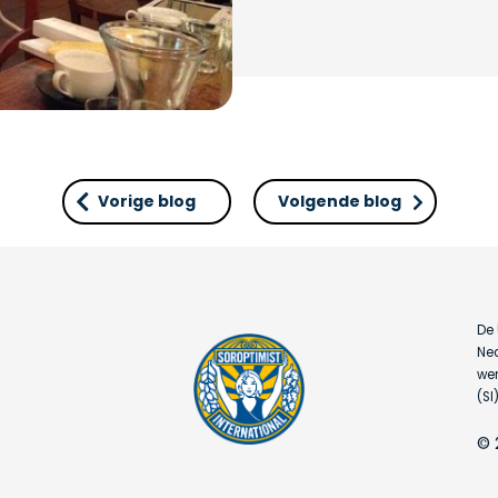
Vorige blog
Volgende blog
De 
Ned
wer
(SI)
© 