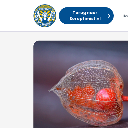
Terug naar
H
Soroptimist.nl
De Schatkamer is weer