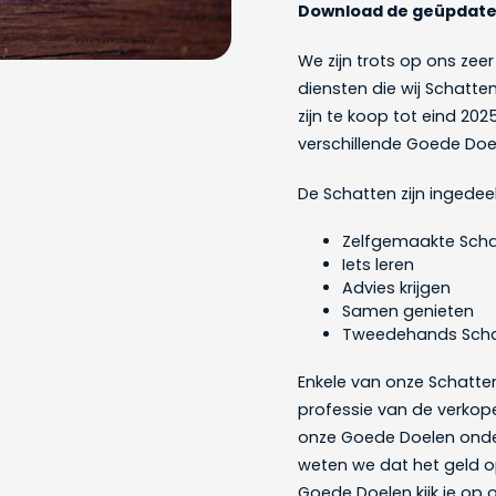
Download de geüpdate
We zijn trots op ons ze
diensten die wij Schatt
zijn te koop tot eind 20
verschillende
Goede Doel
De Schatten zijn ingedeel
Zelfgemaakte Sch
Iets leren
Advies krijgen
Samen genieten
Tweedehands Sch
Enkele van onze Schatten
professie van de verkop
onze Goede Doelen onder
weten
we dat het geld 
Goede Doelen kijk je op