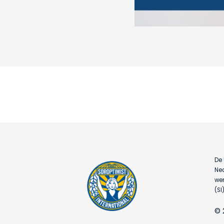
De 
Ned
wer
(SI)
© 