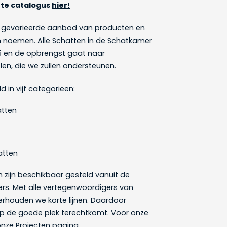
te catalogus
hier!
er gevarieerde aanbod van producten en
en noemen. Alle Schatten in de Schatkamer
25 en de opbrengst gaat naar
en, die we zullen ondersteunen.
d in vijf categorieën:
atten
atten
 zijn beschikbaar gesteld vanuit de
ers.
Met alle vertegenwoordigers van
houden we korte lijnen. Daardoor
op de goede plek terechtkomt. Voor onze
 onze
Projecten pagina
.