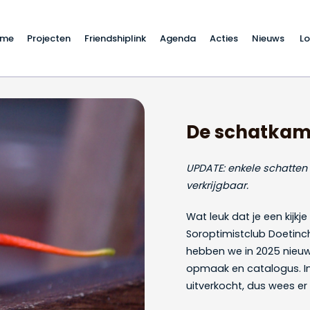
ome
Projecten
Friendshiplink
Agenda
Acties
Nieuws
Lo
 geopend: wees er snel
De schatkame
UPDATE: enkele schatten z
verkrijgbaar.
Wat leuk dat je een kijk
Soroptimistclub
Doetinc
hebben we in 2025 nieuw
opmaak en catalogus. In
uitverkocht, dus wees er s