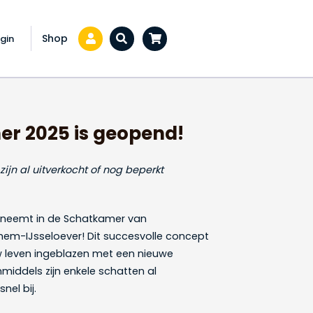
Shop
gin
Zoeken...
 bij!
r 2025 is geopend!
ijn al uitverkocht of nog beperkt
je neemt in de Schatkamer van
hem-IJsseloever! Dit succesvolle concept
 leven ingeblazen met een nieuwe
middels zijn enkele schatten al
nel bij.