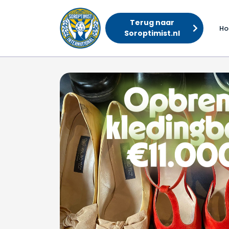
Terug naar
H
Soroptimist.nl
Opbrengst kledingbeur