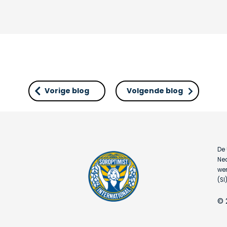
Vorige blog
Volgende blog
De 
Ned
wer
(SI)
© 