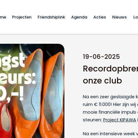
ome
Projecten
Friendshiplink
Agenda
Acties
Nieuws
Lo
s is weer gestegen
19-06-2025
Recordopbren
onze club
Na een zeer geslaagde k
ruim € 11.000! Hier zijn w
mooie financiële impuls
steunen:
Project KIPAWA
Na een intensieve week v