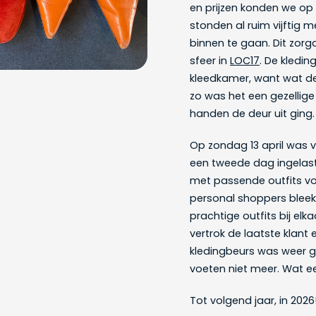
en prijzen konden we op z
stonden al ruim vijftig
binnen te gaan. Dit zor
sfeer in
LOC17
. De kledi
kleedkamer, want wat de 
zo was het een gezellige
handen de deur uit ging.
Op zondag 13 april was v
een tweede dag ingelast
met passende outfits vo
personal shoppers bleek 
prachtige outfits bij el
vertrok de laatste klan
kledingbeurs was weer g
voeten niet meer. Wat e
Tot volgend jaar, in 2026