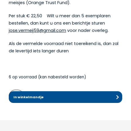
meisjes (Orange Trust Fund).
Per stuk € 22,50 Wilt u meer dan 5 exemplaren
bestellen, dan kunt u ons een berichtje sturen
jose.vermeij59@gmail.com
voor nader overleg.
Als de vermelde voorraad niet toereikend is, dan zal
de levertijd iets langer duren
6 op voorraad (kan nabesteld worden)
"We
In winkelmandje
stand
up
for
women"-
shawl
(per