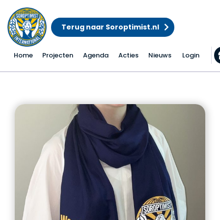
Terug naar Soroptimist.nl
Home
Projecten
Agenda
Acties
Nieuws
Login