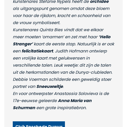
kunstenares Stefanie Nypels heeft de
orchidee
als uitgangspunt genomen omdat deze bloem
voor haar de rijkdom, kracht en schoonheid van
de vrouw symboliseert.
Kunstenares Quinta Bies vindt dat we elkaar
meer moeten ‘omarmen’ en zet met haar
‘Hello
Stranger’
kaart de eerste stap. Natuurlijk is er ook
een
felicitatiekaart
. Judith Hofmann ontwierp
een vrolijke kaart met gelukwensen in
verschillende talen. Leuk weetje: dit zijn de talen
uit de herkomstlanden van de Dunya-clubleden.
Debbie Voerman schilderde een geweldig stoer
portret van
Sneeuwwitje
.
En voor ontwerpster Anastassia Solovieva is de
17e-eeuwse geleerde
Anna Maria van
Schurman
een grote inspiratiebron.
Club Enschede Dunya