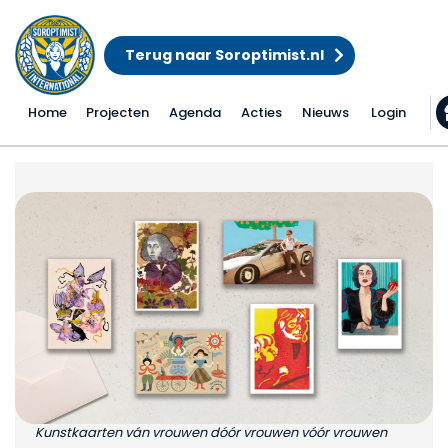
Terug naar Soroptimist.nl
Home
Projecten
Agenda
Acties
Nieuws
Login
Kunstkaarten voor Am
Kunstkaarten ván vrouwen dóór vrouwen vóór vrouwen