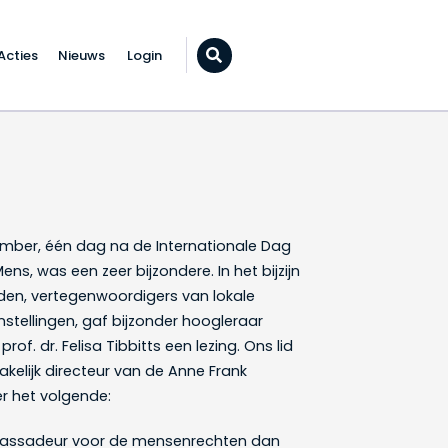
Acties
Nieuws
Login
Zoeken...
n Rechten van de Mens
mber, één dag na de Internationale Dag
s, was een zeer bijzondere. In het bijzijn
en, vertegenwoordigers van lokale
stellingen, gaf bijzonder hoogleraar
f. dr. Felisa Tibbitts een lezing. Ons lid
kelijk directeur van de Anne Frank
er het volgende:
assadeur voor de mensenrechten dan