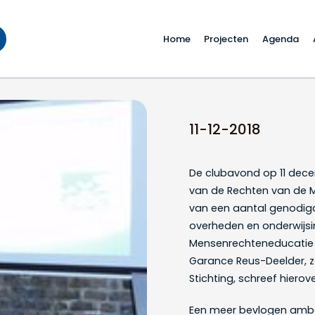
Home
Projecten
Agenda
 2018 in het kader va
11-12-2018
De clubavond op 11 dece
van de Rechten van de Men
van een aantal genodigd
overheden en onderwijsin
Mensenrechteneducatie pro
Garance Reus-Deelder, za
Stichting, schreef hierov
Een meer bevlogen amb