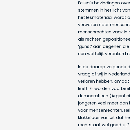
Felisa’s bevindingen ov
stemmen in het licht van d
het lesmateriaal wordt 
verwezen naar mensenr
mensenrechten vaak in d
als rechten geposition
‘gunst’ aan degenen die 
een wettelijk verankerd r
In de daarop volgende d
vraag of wij in Nederland
verloren hebben, omdat o
leeft. Er worden voorbee
democratieën (Argentini
jongeren veel meer dan i
voor mensenrechten. Hebb
klakkeloos van uit dat 
rechtstaat wel goed zit? 