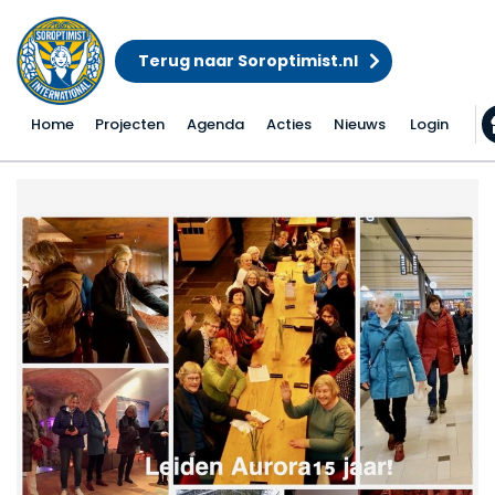
Terug naar Soroptimist.nl
Home
Projecten
Agenda
Acties
Nieuws
Login
Leiden Aurora 15 jaar!