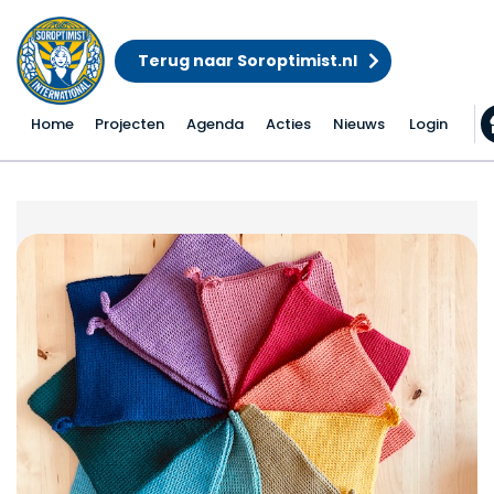
Terug naar Soroptimist.nl
Home
Projecten
Agenda
Acties
Nieuws
Login
Pannenlappen in alle 