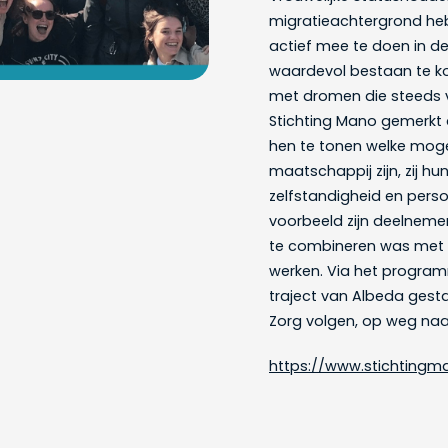
migratieachtergrond he
actief mee te doen in de
waardevol bestaan te ko
met dromen die steeds ve
Stichting Mano gemerkt 
hen te tonen welke moge
maatschappij zijn, zij h
zelfstandigheid en perso
voorbeeld zijn deelnemer
te combineren was met p
werken. Via het program
traject van Albeda gesta
Zorg volgen, op weg naar
https://www.stichtingma