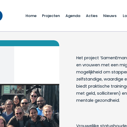
Home
Projecten
Agenda
Acties
Nieuws
Lo
menEmanciperen
Het project ‘SamenEmanc
en vrouwen met een mig
mogelijkheid om stappen
zelfstandige, waardige e
biedt praktische traini
met geld, solliciteren) e
mentale gezondheid.
Vrouwelijke statushoud