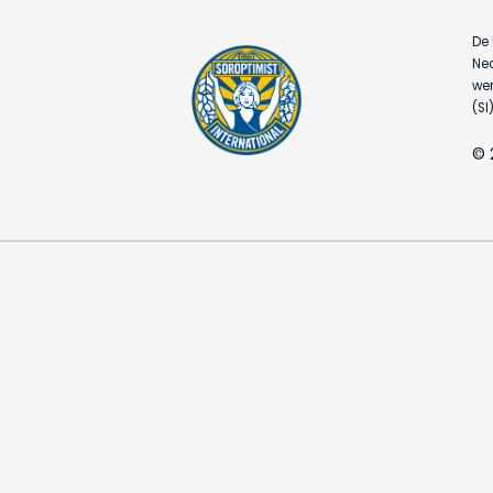
De 
Ned
wer
(SI)
© 