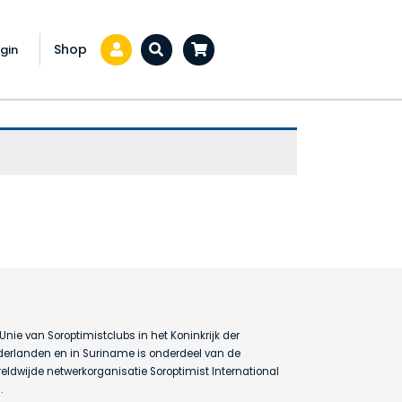
Shop
gin
Zoeken...
Unie van Soroptimistclubs in het Koninkrijk der
erlanden en in Suriname is onderdeel van de
eldwijde netwerkorganisatie Soroptimist International
.