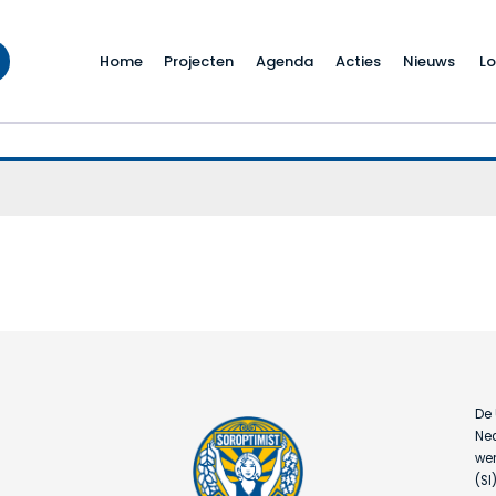
Home
Projecten
Agenda
Acties
Nieuws
Lo
De 
Ned
wer
(SI)