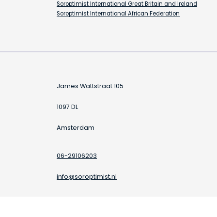
Soroptimist International Great Britain and Ireland
Soroptimist International African Federation
James Wattstraat 105
1097 DL
Amsterdam
06-29106203
info@soroptimist.nl