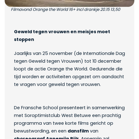
Filmavond Orange the World 16+ incl drankje 20.15 13,50
Geweld tegen vrouwen en meisjes moet
stoppen
Jaarlijks van 25 november (de Internationale Dag
tegen Geweld tegen Vrouwen) tot 10 december
loopt de actie Orange the World. Gedurende die
tijd worden er activiteiten opgezet om aandacht
te vragen voor geweld tegen vrouwen.
De Fransche School presenteert in samenwerking
met Soroptimistclub West Betuwe een prachtig
programma van twee korte films gericht op
bewustwording, en een
dansfilm
van
choreograaf Annemijn Rijk
. Annemijn zal