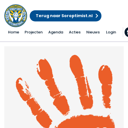
Terug naar Soroptimist.nl
Home
Projecten
Agenda
Acties
Nieuws
Login
Bewustwordingsacties