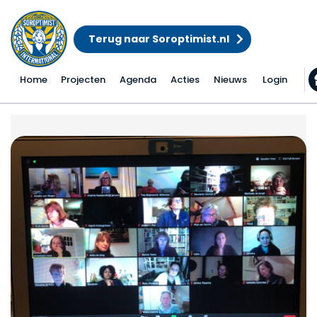
Terug naar Soroptimist.nl
Home
Projecten
Agenda
Acties
Nieuws
Login
Impressie van het jaar