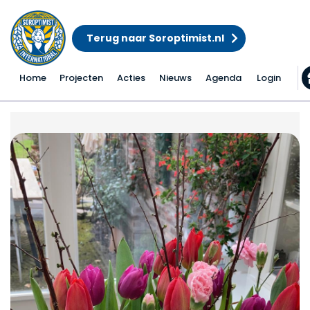
Terug naar Soroptimist.nl
Home
Projecten
Acties
Nieuws
Agenda
Login
Actie Coronatulpen v