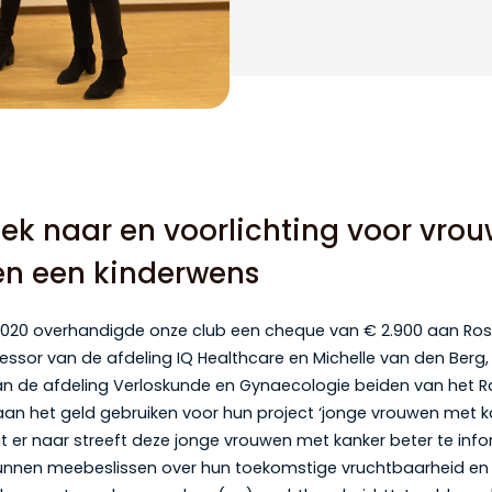
ek naar en voorlichting voor vro
en een kinderwens
2020 overhandigde onze club een cheque van € 2.900 aan Ros
essor van de afdeling IQ Healthcare en Michelle van den Berg,
an de afdeling Verloskunde en Gynaecologie beiden van het
gaan het geld gebruiken voor hun project ‘jonge vrouwen met 
t er naar streeft deze jonge vrouwen met kanker beter te inf
nnen meebeslissen over hun toekomstige vruchtbaarheid en z