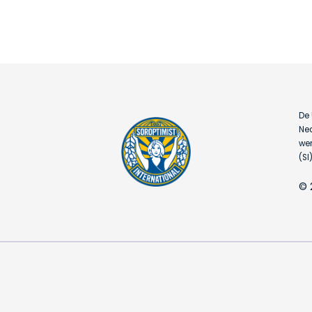
De 
Ned
wer
(SI)
© 