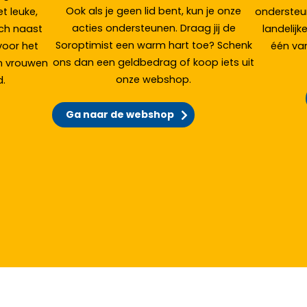
Ook als je geen lid bent, kun je onze
 leuke,
ondersteu
acties ondersteunen. Draag jij de
ich naast
landelijke
Soroptimist een warm hart toe? Schenk
 voor het
één va
ons dan een geldbedrag of koop iets uit
an vrouwen
onze webshop.
d.
Ga naar de webshop