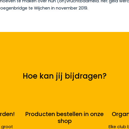
 hoeven te maken over hun (on)vruchtbaarheid. Het geld we
roegenbridge te Wijchen in november 2019.
Hoe kan jij bijdragen?
rden!
Producten bestellen in onze
Organ
shop
 groot
Elke club 