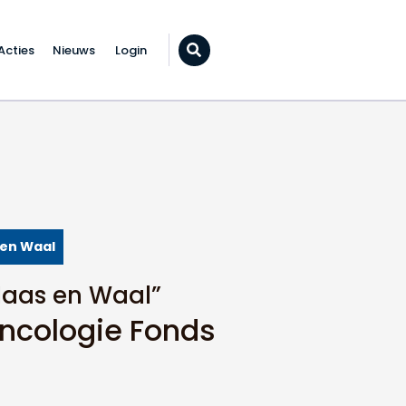
Acties
Nieuws
Login
Zoeken...
 en Waal
aas en Waal”
ncologie Fonds