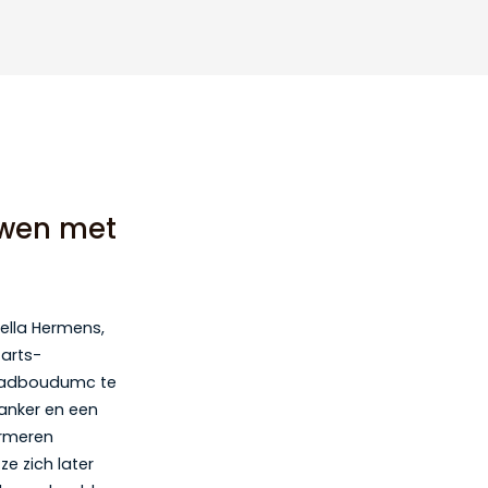
uwen met
ella Hermens,
 arts-
 Radboudumc te
kanker en een
ormeren
e zich later