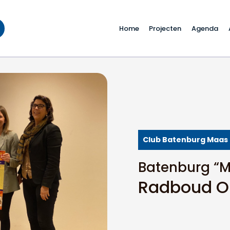
Home
Projecten
Agenda
onds
Club Batenburg Maas
Batenburg “M
Radboud O