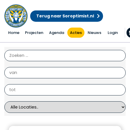
Terug naar Soroptimist.nl
Home
Projecten
Agenda
Acties
Nieuws
Login
Alle acties