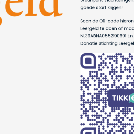
Steunpunt Vluchtelingen. 
goede start krijgen!
Scan de QR-code hieron
Leergeld te doen of ma
NL39ABNA0552190691 t.n.v.
Donatie Stichting Leergeld