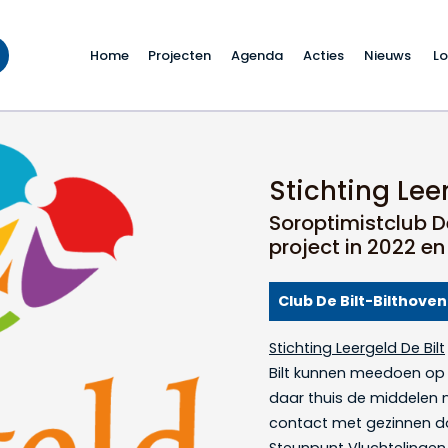
Home
Projecten
Agenda
Acties
Nieuws
Lo
Stichting Leer
Soroptimistclub De
project in 2022 e
Club De Bilt-Bilthoven
Stichting Leergeld De Bilt
Bilt kunnen meedoen op 
daar thuis de middelen ni
contact met gezinnen d