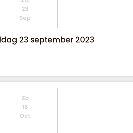
Za
23
Sep
ddag 23 september 2023
Zo
16
Oct