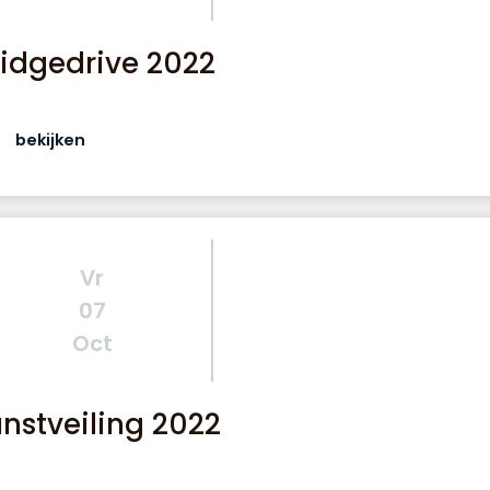
ridgedrive 2022
bekijken
Vr
07
Oct
nstveiling 2022