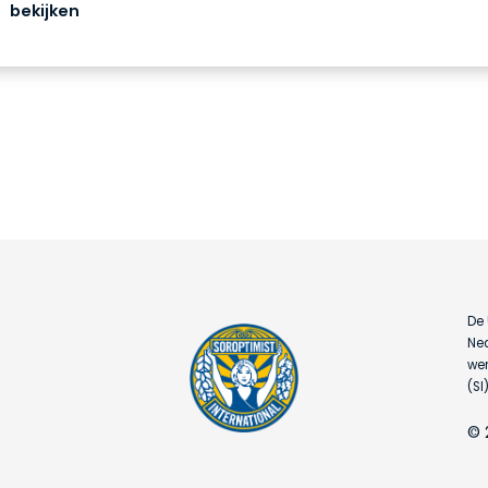
bekijken
De 
Ned
wer
(SI)
© 