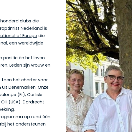
 honderd clubs die
oroptimist Nederland is
national of Europe
die
onal
, een wereldwijde
e positie én het leven
ren. Leden zijn vrouw en
2, toen het charter voor
h uit Denemarken. Onze
ulonge (Fr), Carlisle
d OH (USA). Dordrecht
ekring.
n programma op rond één
bij het ondersteunen