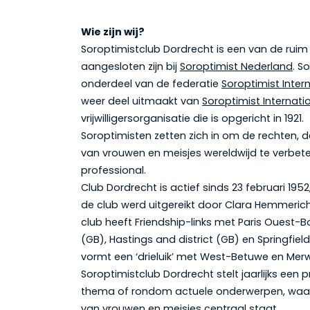
Wie zijn wij?
Soroptimistclub Dordrecht is een van de ruim
aangesloten zijn bij
Soroptimist Nederland
. S
onderdeel van de federatie
Soroptimist Inter
weer deel uitmaakt van
Soroptimist Internati
vrijwilligersorganisatie die is opgericht in 1921.
Soroptimisten zetten zich in om de rechten, d
van vrouwen en meisjes wereldwijd te verbete
professional.
Club Dordrecht is actief sinds 23 februari 195
de club werd uitgereikt door Clara Hemmeric
club heeft Friendship-links met Paris Ouest-Bo
(GB), Hastings and district (GB) en Springfiel
vormt een ‘drieluik’ met West-Betuwe en Merw
Soroptimistclub Dordrecht stelt jaarlijks ee
thema of rondom actuele onderwerpen, waar
van vrouwen en meisjes centraal staat.