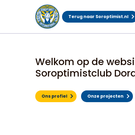
Terug naar Soroptimist.nl
Home
Welkom op de websi
Soroptimistclub Dor
Ons profiel
Onze projecten