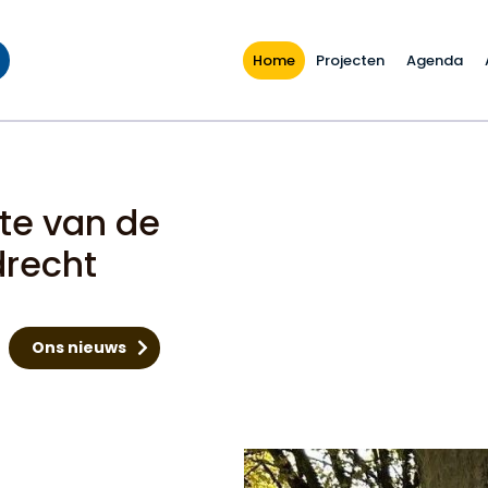
Home
Projecten
Agenda
te van de
drecht
Ons nieuws