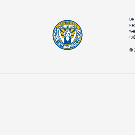
De 
Ned
wer
(SI)
© 