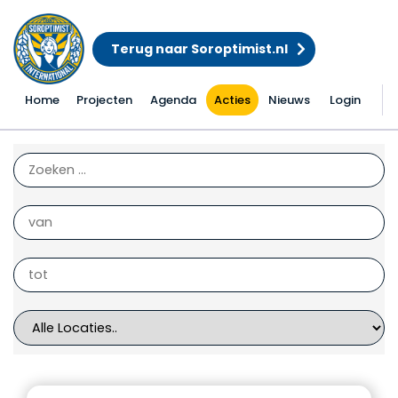
Terug naar Soroptimist.nl
Home
Projecten
Agenda
Acties
Nieuws
Login
Alle acties