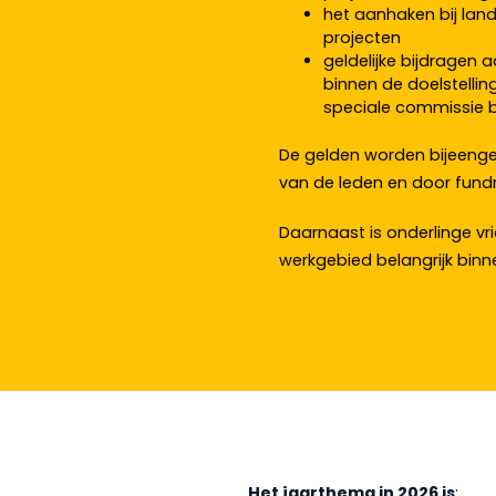
het aanhaken bij land
projecten
geldelijke bijdragen 
binnen de doelstellin
speciale commissie b
De gelden worden bijeengebr
van de leden en door fundr
Daarnaast is onderlinge v
werkgebied belangrijk binn
Het jaarthema in 2026 is
: