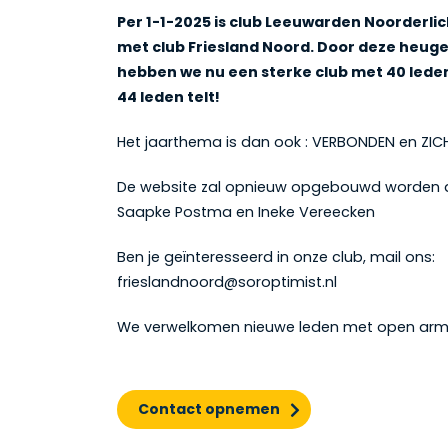
Per 1-1-2025 is club Leeuwarden Noorderl
met club Friesland Noord.
Door deze heuge
hebben we nu een sterke club met 40 leden,
44 leden telt!
Het jaarthema is dan ook : VERBONDEN en ZI
De website zal opnieuw opgebouwd worden
Saapke Postma en Ineke Vereecken
Ben je geïnteresseerd in onze club, mail ons:
frieslandnoord@soroptimist.nl
We verwelkomen nieuwe leden met open arm
Contact opnemen