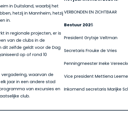
im in Duitsland, waarbij het
VERBONDEN EN ZICHTBAAR
bben, hetzij in Mannheim, hetzij
n in.
Bestuur 202
6
 in regionale projecten, er is
President Grytsje Veltman
 een van de clubs in de
 dit zelfde geldt voor de Dag
Secretaris Frouke de Vries
aniseerd op of rond 10
Penningmeester Ineke Vereeck
ijke vergadering, waarvan de
Vice president Mettiena Leemei
elk jaar in een andere stad
gprogramma van excursies en
Inkomend secretaris Marijke Sc
atselijke club.