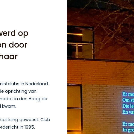
 werd op
en door
haar
mistclubs in Nederland.
 de oprichting van
r nadat in den Haag de
nd kwam.
fsplitsing geweest: Club
derlicht in 1995.