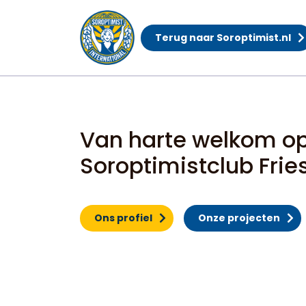
Terug naar Soroptimist.nl
Home
Van harte welkom op
Soroptimistclub Frie
Ons profiel
Onze projecten