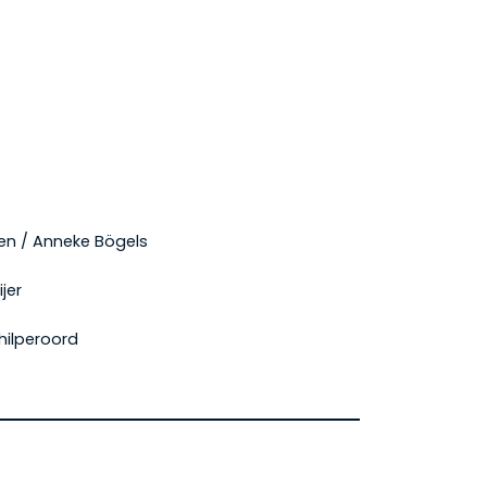
en / Anneke Bögels
jer
hilperoord