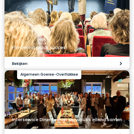
Filmavond groot succes!
Bekijken
Algemeen Goeree-Overflakkee
Interservice Diner brengt serviclubs eiland samen