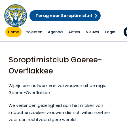
Terug naar Soroptimist.nl
Home
Projecten
Agenda
Acties
Nieuws
Login
Home
Soroptimistclub Goeree-
Overflakkee
Wij zijn een netwerk van vakvrouwen uit de regio
Goeree-Overflakkee.
We verbinden gezelligheid aan het maken van
impact
en zoeken vrouwen die zich willen inzetten
voor een rechtvaardigere wereld.